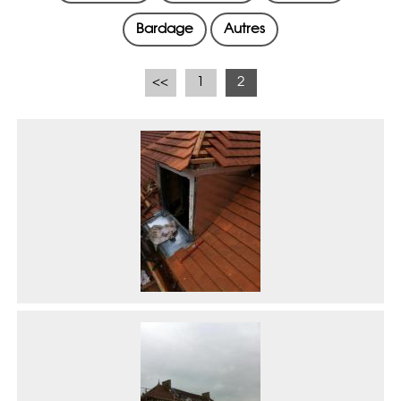
Bardage
Autres
<<
1
2