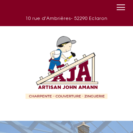
03 25 04 92 63
Toggl
navig
10 rue d'Ambrières- 52290 Eclaron